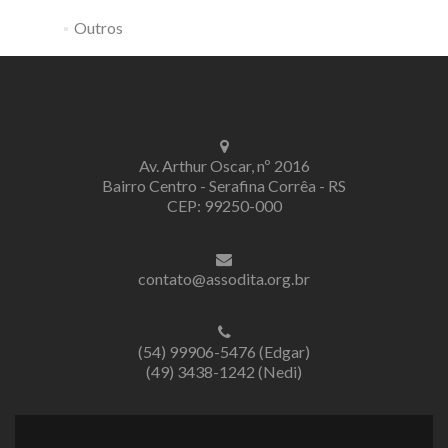
Outros
Av. Arthur Oscar, nº 2016
Bairro Centro - Serafina Corrêa - RS
CEP: 99250-000
contato@assodita.org.br
(54) 99906-5476 (Edgar)
(49) 3438-1242 (Nedi)