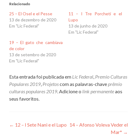
Relacionado
25 – El Osel e el Pesse
11 – I Tre Porcheti e el
13 de dezembro de 2020
Lupo
Em "Lic Federal"
13 de junho de 2020
Em "Lic Federal"
19 – El gato che cambiava
de color
13 de setembro de 2020
Em "Lic Federal"
Esta entrada foi publicada em
Lic Federal
,
Premio Culturas
Populares 2019
,
Projetos
com as palavras-chave
prêmio
culturas populares 2019
. Adicione o
link permanente
aos
seus favoritos.
Navegação
←
12 – I Sete Nani e el Lupo
14 – Afonso Voleva Veder el
Mar*
→
de