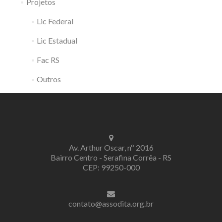
Projetos
Lic Federal
Lic Estadual
Fac RS
Outros
Av. Arthur Oscar, nº 2016
Bairro Centro - Serafina Corrêa - RS
CEP: 99250-000
contato@assodita.org.br