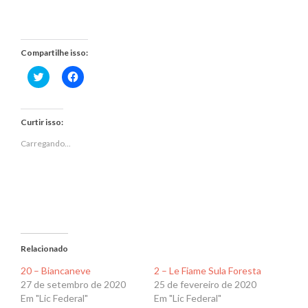
Compartilhe isso:
Clique
Clique
para
para
compartilhar
compartilhar
no
no
Twitter(abre
Facebook(abre
em
em
Curtir isso:
nova
nova
janela)
janela)
Carregando...
Relacionado
20 – Biancaneve
2 – Le Fiame Sula Foresta
27 de setembro de 2020
25 de fevereiro de 2020
Em "Lic Federal"
Em "Lic Federal"