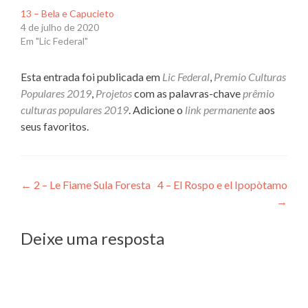
13 – Bela e Capucieto
4 de julho de 2020
Em "Lic Federal"
Esta entrada foi publicada em
Lic Federal
,
Premio Culturas
Populares 2019
,
Projetos
com as palavras-chave
prêmio
culturas populares 2019
. Adicione o
link permanente
aos
seus favoritos.
Navegação
←
2 – Le Fiame Sula Foresta
4 – El Rospo e el Ipopòtamo
→
de
Post
Deixe uma resposta